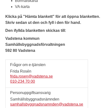
Borrhålskarta
VA-karta
Klicka på "Hämta blankett" för att öppna blanketten.
Skriv sedan ut den och fyll i den för hand.
Den ifyllda blanketten skickas till:
Vadstena kommun
Samhällsbyggnadsförvaltningen
592 80 Vadstena
Frågor om e-tjänsten
Frida Rosén
frida.rosen@vadstena.se
010-234 70 00
Personuppgiftsansvarig
Samhällsbyggnadsnämnden
samhallsbyggnadsnamnden@vadstena.se